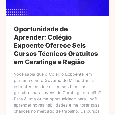
Oportunidade de
Aprender: Colégio
Expoente Oferece Seis
Cursos Técnicos Gratuitos
em Caratinga e Região
Você sabia que o Colégio Expoente, em
parceria com o Governo de Minas Gerais,
está oferecendo seis cursos técnicos
gratuitos para jovens de Caratinga e região?
Essa é uma ótima oportunidade para você
aprender novas habilidades e melhorar suas
chances no mercado de trabalho. Os cursos