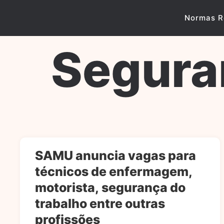
Skip
to
Normas R
content
Segura
SAMU anuncia vagas para
técnicos de enfermagem,
motorista, segurança do
trabalho entre outras
profissões