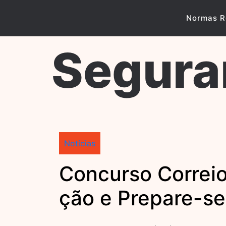
Skip
to
Normas R
content
Segura
Notícias
Concurso Correios
ção e Prepare-se