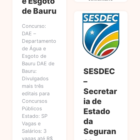
e Esgoto
de Bauru
Concurso:
DAE –
Departamento
de Água e
Esgoto de
Bauru DAE de
SESDEC
Bauru:
Divulgados
–
mais três
Secretar
editais para
ia de
Concursos
Públicos
Estado
Estado: SP
da
Vagas e
Seguran
Salários: 3
vagas até R$