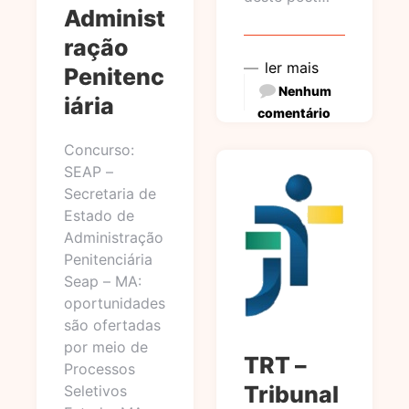
Administ
ração
ler mais
Penitenc
Nenhum
iária
comentário
Concurso:
SEAP –
Secretaria de
Estado de
Administração
Penitenciária
Seap – MA:
oportunidades
são ofertadas
por meio de
TRT –
Processos
Tribunal
Seletivos