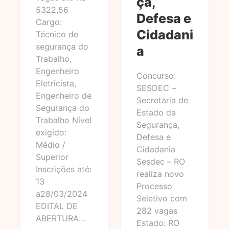
ça,
5322,56
Defesa e
Cargo:
Cidadani
Técnico de
segurança do
a
Trabalho,
Engenheiro
Concurso:
Eletricista,
SESDEC –
Engenheiro de
Secretaria de
Segurança do
Estado da
Trabalho Nível
Segurança,
exigido:
Defesa e
Médio /
Cidadania
Superior
Sesdec – RO
Inscrições até:
realiza novo
13
Processo
a28/03/2024
Seletivo com
EDITAL DE
282 vagas
ABERTURA…
Estado: RO