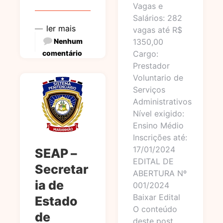
Vagas e
Salários: 282
ler mais
vagas até R$
Nenhum
1350,00
comentário
Cargo:
Prestador
Voluntario de
Serviços
Administrativos
Nível exigido:
Ensino Médio
Inscrições até:
17/01/2024
SEAP –
EDITAL DE
Secretar
ABERTURA Nº
ia de
001/2024
Baixar Edital
Estado
O conteúdo
de
deste post…