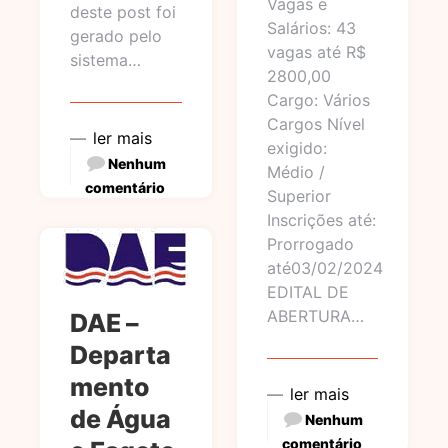
Vagas e
deste post foi
Salários: 43
gerado pelo
vagas até R$
sistema…
2800,00
Cargo: Vários
Cargos Nível
ler mais
exigido:
Nenhum
Médio /
comentário
Superior
Inscrições até:
Prorrogado
até03/02/2024
EDITAL DE
ABERTURA…
DAE –
Departa
mento
ler mais
de Água
Nenhum
comentário