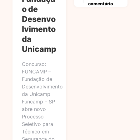
comentário
o de
Desenvo
lvimento
da
Unicamp
Concurso:
FUNCAMP –
Fundação de
Desenvolvimento
da Unicamp
Funcamp – SP
abre novo
Processo
Seletivo para
Técnico em
Segurança do