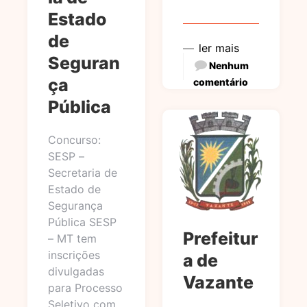
Estado
de
ler mais
Seguran
Nenhum
ça
comentário
Pública
Concurso:
SESP –
Secretaria de
Estado de
Segurança
Pública SESP
Prefeitur
– MT tem
inscrições
a de
divulgadas
Vazante
para Processo
Seletivo com