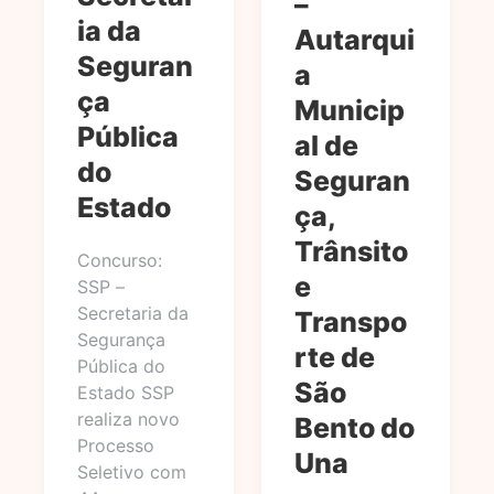
–
ia da
Autarqui
Seguran
a
ça
Municip
Pública
al de
do
Seguran
Estado
ça,
Trânsito
Concurso:
e
SSP –
Secretaria da
Transpo
Segurança
rte de
Pública do
São
Estado SSP
realiza novo
Bento do
Processo
Una
Seletivo com