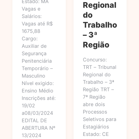
Estado: MA
Regional
Vagas e
do
Salários:
Trabalho
Vagas até R$
1675,88
– 3ª
Cargo:
Região
Auxiliar de
Segurança
Concurso:
Penitenciária
TRT – Tribunal
Temporário –
Regional do
Masculino
Trabalho – 3ª
Nível exigido:
Região TRT –
Ensino Médio
7ª Região
Inscrições até:
abre dois
19/02
Processos
a08/03/2024
Seletivos para
EDITAL DE
Estagiários
ABERTURA Nº
Estado: CE
13/2024