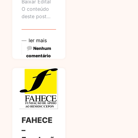
Baixar Edital
O conteúdo
deste post…
ler mais
Nenhum
comentário
FAHECE
–