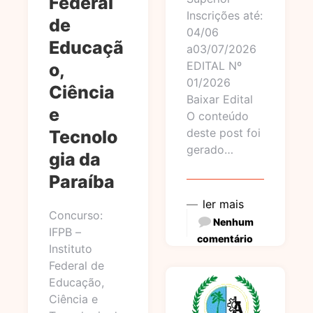
Federal
Inscrições até:
de
04/06
Educaçã
a03/07/2026
EDITAL Nº
o,
01/2026
Ciência
Baixar Edital
e
O conteúdo
deste post foi
Tecnolo
gerado…
gia da
Paraíba
ler mais
Concurso:
Nenhum
IFPB –
comentário
Instituto
Federal de
Educação,
Ciência e