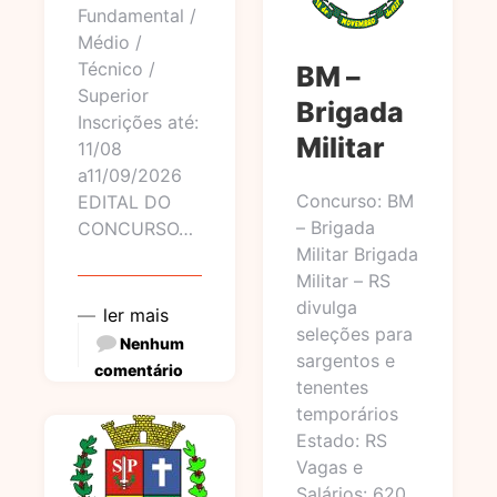
Fundamental /
Médio /
Técnico /
BM –
Superior
Brigada
Inscrições até:
Militar
11/08
a11/09/2026
Concurso: BM
EDITAL DO
– Brigada
CONCURSO…
Militar Brigada
Militar – RS
divulga
ler mais
seleções para
Nenhum
sargentos e
comentário
tenentes
temporários
Estado: RS
Vagas e
Salários: 620