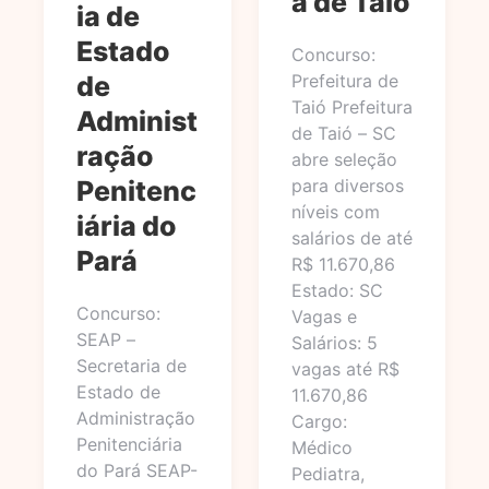
a de Taió
ia de
Estado
Concurso:
de
Prefeitura de
Taió Prefeitura
Administ
de Taió – SC
ração
abre seleção
Penitenc
para diversos
níveis com
iária do
salários de até
Pará
R$ 11.670,86
Estado: SC
Concurso:
Vagas e
SEAP –
Salários: 5
Secretaria de
vagas até R$
Estado de
11.670,86
Administração
Cargo:
Penitenciária
Médico
do Pará SEAP-
Pediatra,