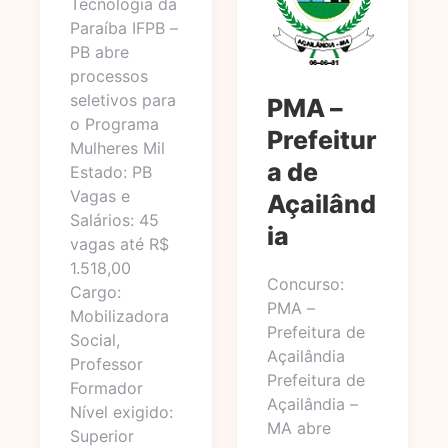
Tecnologia da
Paraíba IFPB –
PB abre
processos
seletivos para
PMA –
o Programa
Prefeitur
Mulheres Mil
a de
Estado: PB
Vagas e
Açailând
Salários: 45
ia
vagas até R$
1.518,00
Concurso:
Cargo:
PMA –
Mobilizadora
Prefeitura de
Social,
Açailândia
Professor
Prefeitura de
Formador
Açailândia –
Nível exigido:
MA abre
Superior