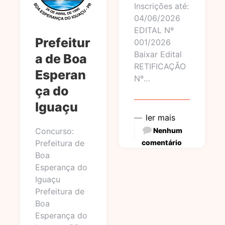
Inscrições até:
04/06/2026
EDITAL Nº
Prefeitur
001/2026
Baixar Edital
a de Boa
RETIFICAÇÃO
Esperan
Nº…
ça do
Iguaçu
ler mais
Concurso:
Nenhum
Prefeitura de
comentário
Boa
Esperança do
Iguaçu
Prefeitura de
Boa
Esperança do