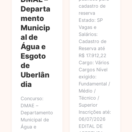
cadastro de
Departa
reserva
mento
Estado: SP
Municip
Vagas e
Salários:
al de
Cadastro de
Água e
Reserva até
Esgoto
R$ 17.912,22
Cargo: Vários
de
Cargos Nível
Uberlân
exigido:
dia
Fundamental /
Médio /
Técnico /
Concurso:
Superior
DMAE –
Inscrições até:
Departamento
06/07/2026
Municipal de
EDITAL DE
Água e