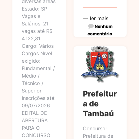
diversas áreas
Estado: SP
Vagas e
ler mais
Salários: 21
Nenhum
vagas até R$
comentário
4.122,81
Cargo: Vários
Cargos Nível
exigido:
Fundamental /
Médio /
Técnico /
Superior
Prefeitur
Inscrições até:
a de
09/07/2026
Tambaú
EDITAL DE
ABERTURA
PARA O
Concurso:
CONCURSO
Prefeitura de