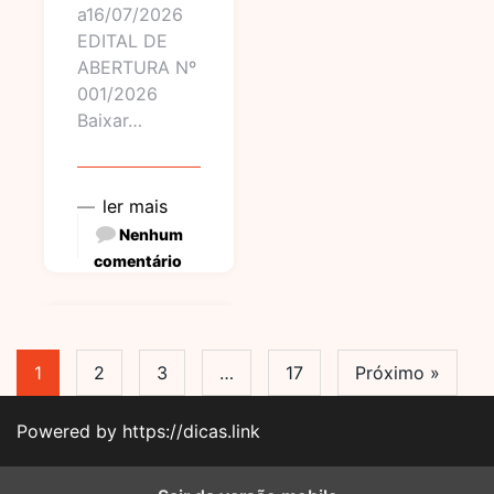
a16/07/2026
EDITAL DE
ABERTURA Nº
001/2026
Baixar…
ler mais
Nenhum
comentário
1
2
3
…
17
Próximo »
Powered by https://dicas.link