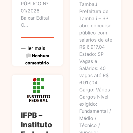
PÚBLICO Nº
Tambaú
01/2026
Prefeitura de
Baixar Edital
Tambaú – SP
O…
abre concurso
público com
salários de até
R$ 6.917,04
ler mais
Estado: SP
Nenhum
Vagas e
comentário
Salários: 40
vagas até R$
6.917,04
Cargo: Vários
Cargos Nível
exigido:
Fundamental /
IFPB –
Médio /
Instituto
Técnico /
Superior