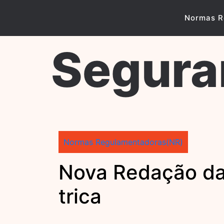
Skip
to
Normas R
content
Segura
Normas Regulamentadoras(NR)
Nova Redação da
trica