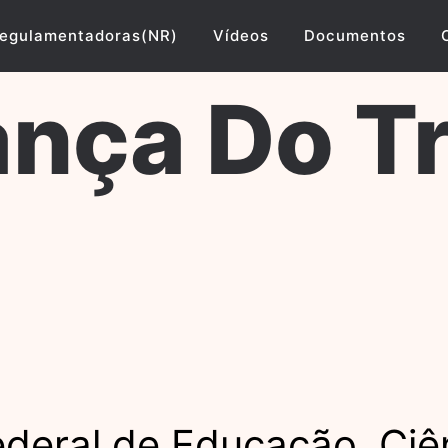
egulamentadoras(NR)
Vídeos
Documentos
nça Do T
Federal de Educação, Ciê