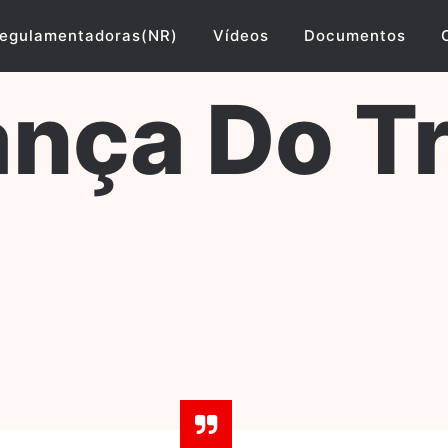
egulamentadoras(NR)
Vídeos
Documentos
nça Do T