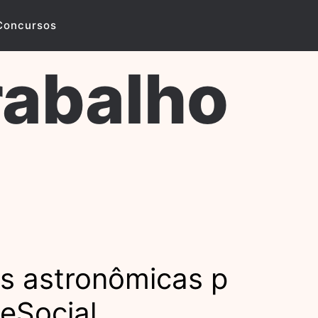
Concursos
rabalho
s astronômicas p
 eSocial