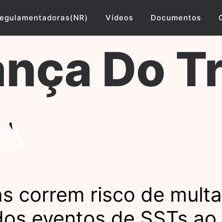
egulamentadoras(NR)
Vídeos
Documentos
nça Do T
 correm risco de multa
 dos eventos de SSTs ao