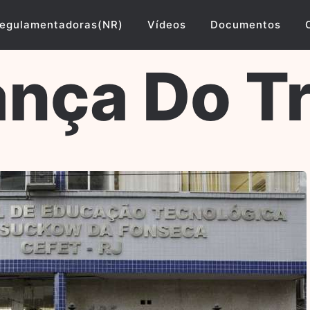
egulamentadoras(NR)
Vídeos
Documentos
nça Do T