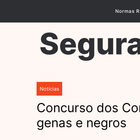
Skip
to
Normas R
content
Segura
Notícias
Concurso dos Cor
genas e negros