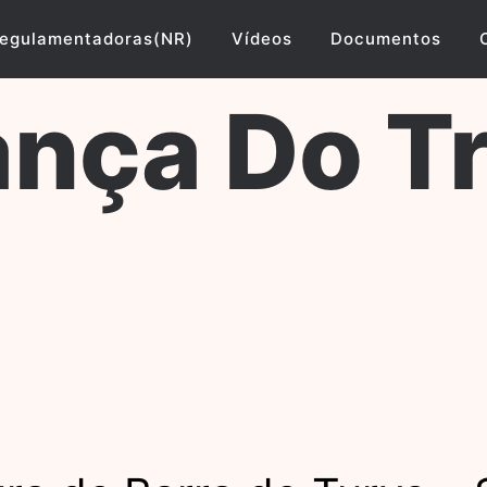
egulamentadoras(NR)
Vídeos
Documentos
nça Do T