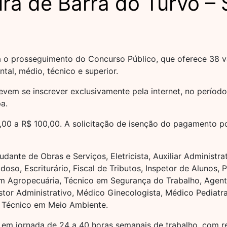
ra de Barra do Turvo – 
cia o prosseguimento do Concurso Público, que oferece 38
tal, médio, técnico e superior.
devem se inscrever exclusivamente pela internet, no perío
a.
0,00 a R$ 100,00. A solicitação de isenção do pagamento p
ante de Obras e Serviços, Eletricista, Auxiliar Administra
so, Escriturário, Fiscal de Tributos, Inspetor de Alunos, 
m Agropecuária, Técnico em Segurança do Trabalho, Agent
tor Administrativo, Médico Ginecologista, Médico Pediatr
e Técnico em Meio Ambiente.
r em jornada de 24 a 40 horas semanais de trabalho, com 