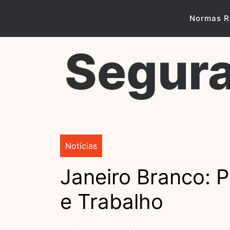
Skip
to
Normas R
content
Segura
Notícias
Janeiro Branco: 
e Trabalho