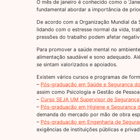
O mês de janeiro é conhecido como o ‘Janei
fundamental abordar a importância de prio
De acordo com a Organização Mundial da Sa
lidando com o estresse normal da vida, tr
pressões do trabalho podem afetar negati
Para promover a saúde mental no ambiente 
alimentação saudável e sono adequado. Alé
se sintam valorizados e apoiados.
Existem vários cursos e programas de for
–
Pós-graduação em Saúde e Segurança do
assim como Psicologia e Gestão de Pessoa
–
Curso SEJA UM Supervisor de Segurança
–
Pós-graduação em Higiene e Segurança d
demanda do mercado por mão de obra espe
–
Pós-graduação em Engenharia de Segura
exigências de instituições públicas e privad