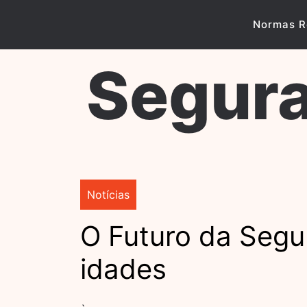
Skip
to
Normas R
content
Segura
Notícias
O Futuro da Segu
idades