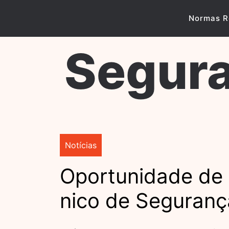
Skip
to
Normas R
content
Segura
Notícias
Oportunidade de 
nico de Seguranç