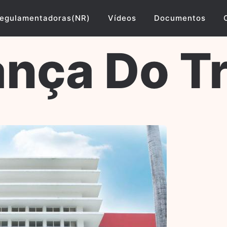
egulamentadoras(NR)
Vídeos
Documentos
nça Do T