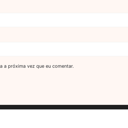
a a próxima vez que eu comentar.
Powered by https://dicas.link
75a-9521-4e04-92bf-53610274a3f8'; window.chatId = '19'; w