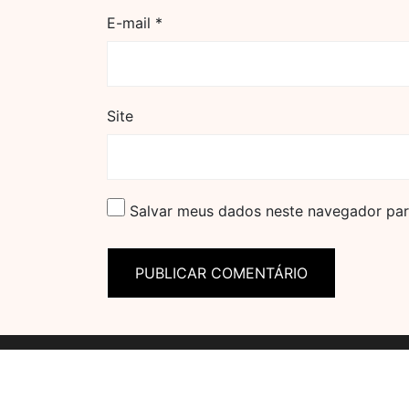
E-mail
*
Site
Salvar meus dados neste navegador par
// Definindo as variáveis globais window.apiKey = '6ccab