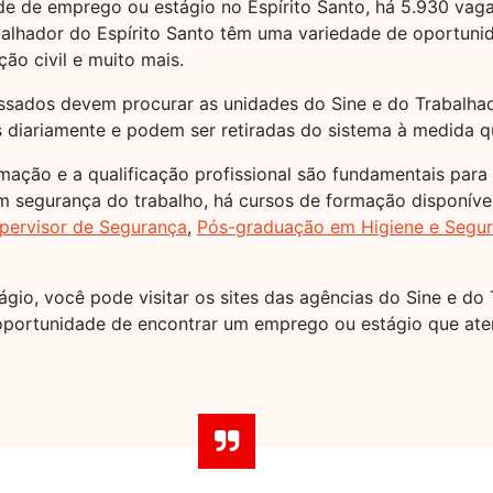
 de emprego ou estágio no Espírito Santo, há 5.930 vaga
balhador do Espírito Santo têm uma variedade de oportunid
ão civil e muito mais.
ressados devem procurar as unidades do Sine e do Trabalh
s diariamente e podem ser retiradas do sistema à medida 
mação e a qualificação profissional são fundamentais para
em segurança do trabalho, há cursos de formação disponív
ervisor de Segurança
,
Pós-graduação em Higiene e Segur
io, você pode visitar os sites das agências do Sine e do Tr
 oportunidade de encontrar um emprego ou estágio que ate