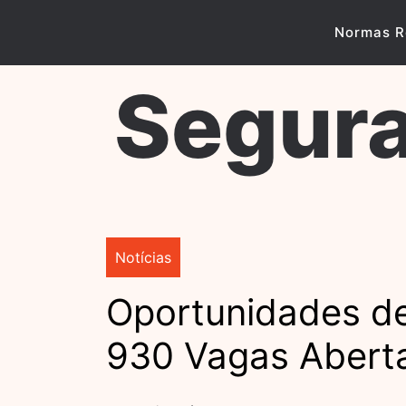
Skip
to
Normas R
content
Segura
Notícias
Oportunidades de
930 Vagas Abert