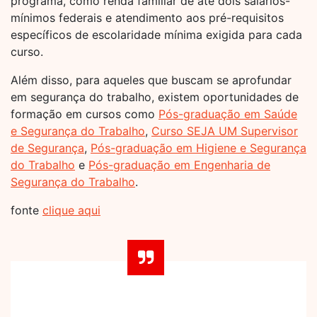
programa, como renda familiar de até dois salários-
mínimos federais e atendimento aos pré-requisitos
específicos de escolaridade mínima exigida para cada
curso.
Além disso, para aqueles que buscam se aprofundar
em segurança do trabalho, existem oportunidades de
formação em cursos como
Pós-graduação em Saúde
e Segurança do Trabalho
,
Curso SEJA UM Supervisor
de Segurança
,
Pós-graduação em Higiene e Segurança
do Trabalho
e
Pós-graduação em Engenharia de
Segurança do Trabalho
.
fonte
clique aqui