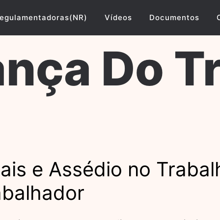
egulamentadoras(NR)
Vídeos
Documentos
nça Do T
iais e Assédio no Traba
abalhador