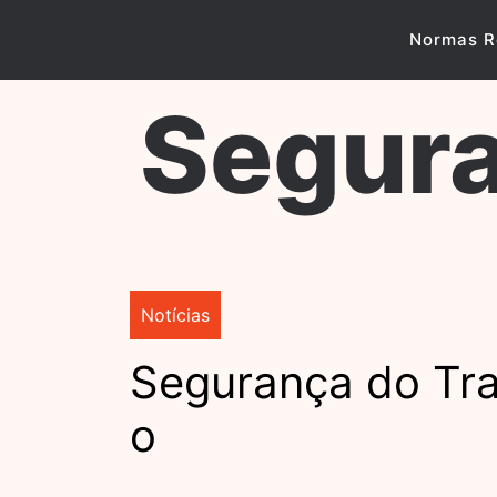
Skip
to
Normas R
content
Segura
Notícias
Segurança do Tr
o