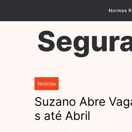
Skip
to
Normas R
content
Segura
Notícias
Suzano Abre Vag
s até Abril