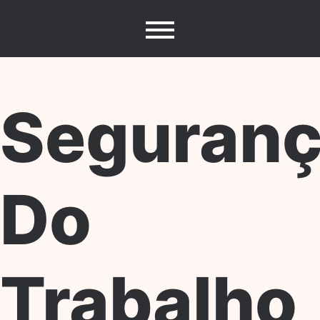
Skip
to
content
Seguran
Do
Trabalho