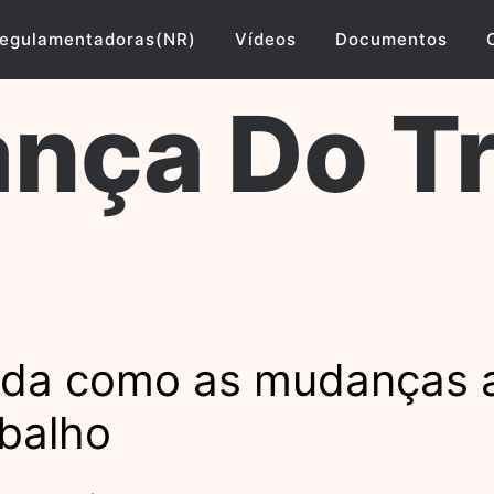
egulamentadoras(NR)
Vídeos
Documentos
nça Do T
nda como as mudanças 
abalho