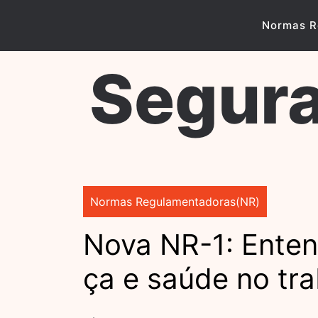
Skip
to
Normas R
content
Segura
Normas Regulamentadoras(NR)
Nova NR-1: Ente
ça e saúde no tr