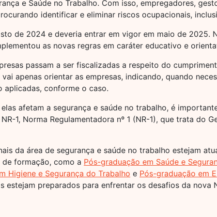
rança e Saúde no Trabalho. Com isso, empregadores, gesto
ocurando identificar e eliminar riscos ocupacionais, inclu
sto de 2024 e deveria entrar em vigor em maio de 2025. 
lementou as novas regras em caráter educativo e orientat
presas passam a ser fiscalizadas a respeito do cumprimento
ão vai apenas orientar as empresas, indicando, quando nece
 aplicadas, conforme o caso.
las afetam a segurança e saúde no trabalho, é importante 
 NR-1, Norma Regulamentadora nº 1 (NR-1), que trata do G
nais da área de segurança e saúde no trabalho estejam atu
os de formação, como a
Pós-graduação em Saúde e Seguran
m Higiene e Segurança do Trabalho
e
Pós-graduação em E
is estejam preparados para enfrentar os desafios da nova 