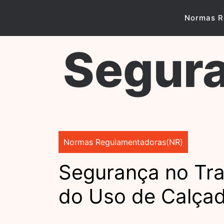
Skip
to
Normas R
content
Segura
Normas Regulamentadoras(NR)
Segurança no Tra
do Uso de Calça