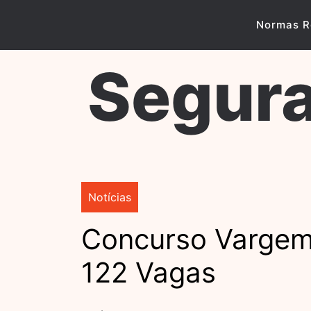
Skip
to
Normas R
content
Segura
Notícias
Concurso Vargem 
122 Vagas