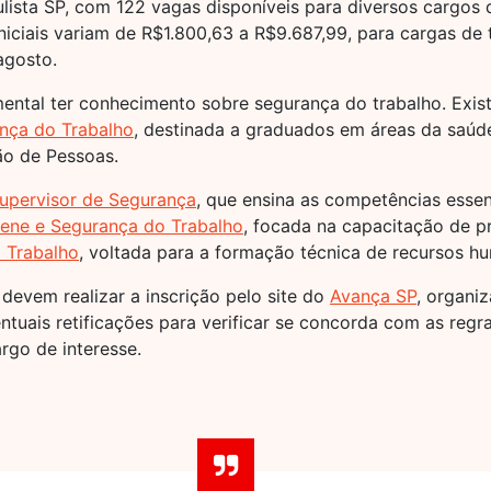
ista SP, com 122 vagas disponíveis para diversos cargos d
niciais variam de R$1.800,63 a R$9.687,99, para cargas de
agosto.
mental ter conhecimento sobre segurança do trabalho. Exis
nça do Trabalho
, destinada a graduados em áreas da saú
ão de Pessoas.
pervisor de Segurança
, que ensina as competências essen
ene e Segurança do Trabalho
, focada na capacitação de pr
 Trabalho
, voltada para a formação técnica de recursos h
devem realizar a inscrição pelo site do
Avança SP
, organi
entuais retificações para verificar se concorda com as reg
rgo de interesse.