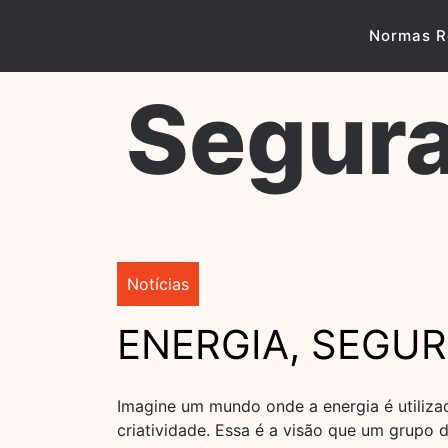
Skip
to
Normas R
content
Segura
Notícias
ENERGIA, SEGURA
Imagine um mundo onde a energia é utiliza
criatividade. Essa é a visão que um grupo