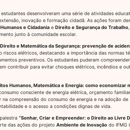
 estudantes desenvolveram uma série de atividades educat
extensão, inovação e formação cidadã. As ações foram de
s Humanos e Cidadania
e
Direito e Segurança do Trabalho
mento junto à comunidade escolar.
“Direito e Matemática da Segurança: prevenção de acident
 riscos elétricos, destacando a importância das normas té
amentos preventivos. Os estudantes puderam compreender, 
 contribuir para evitar choques elétricos, incêndios e ou
eitos Humanos, Matemática e Energia: como economizar na
 consumo consciente de energia elétrica, orçamento famil
 na compreensão do consumo de energia e na adoção de há
tabilidade e o acesso a condições dignas de vida.
 palestra
“Sonhar, Criar e Empreender: o Direito ao Livre
arte das ações do projeto
Ambiente de Inovação
do IFMG