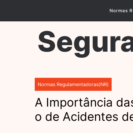
Skip
to
Normas R
content
Segura
Normas Regulamentadoras(NR)
A Importância d
o de Acidentes d