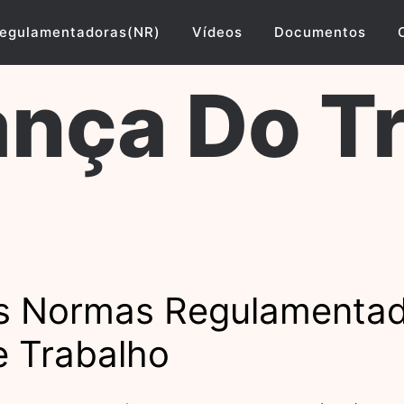
egulamentadoras(NR)
Vídeos
Documentos
nça Do T
as Normas Regulamentad
e Trabalho