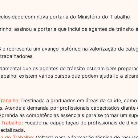
iculosidade com nova portaria do Ministério do Trabalho
nho, assinou a portaria que inclui os agentes de trânsito e
 e representa um avanço histórico na valorização da cate
 trabalhadores.
undamental que os agentes de trânsito estejam bem prepara
abalho, existem vários cursos que podem ajudá-lo a alcanç
Trabalho
: Destinada a graduados em áreas da saúde, como 
. Atende à demanda por profissionais capacitados diante
 Aprenda as competências essenciais para se tornar um supe
 Trabalho
: Focado na capacitação de profissionais de dive
cializada.
a do Trabalho
: Voltada para a formação técnica de recur