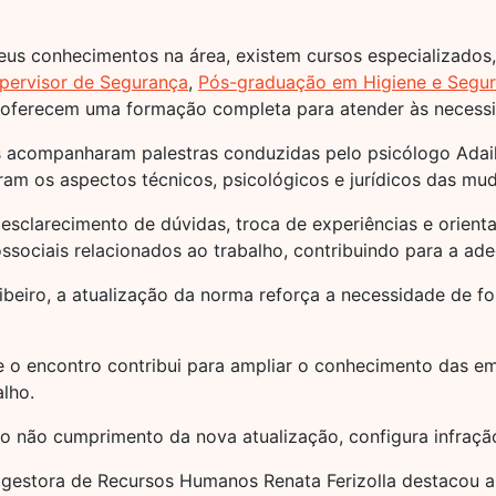
eus conhecimentos na área, existem cursos especializado
ervisor de Segurança
,
Pós-graduação em Higiene e Segur
 oferecem uma formação completa para atender às necess
s acompanharam palestras conduzidas pelo psicólogo Adai
aram os aspectos técnicos, psicológicos e jurídicos das m
clarecimento de dúvidas, troca de experiências e orienta
ssociais relacionados ao trabalho, contribuindo para a ade
ibeiro, a atualização da norma reforça a necessidade de f
e o encontro contribui para ampliar o conhecimento das e
lho.
 não cumprimento da nova atualização, configura infração 
estora de Recursos Humanos Renata Ferizolla destacou a 